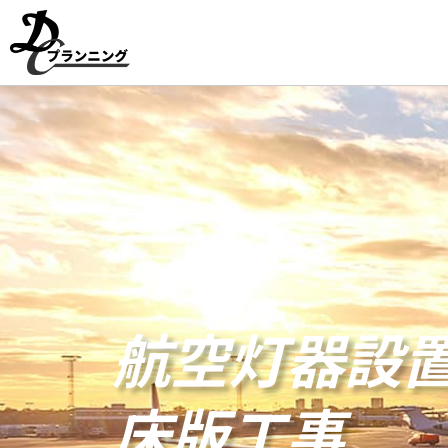
内
容
を
ス
キ
ッ
プ
航空灯器設
床版工事