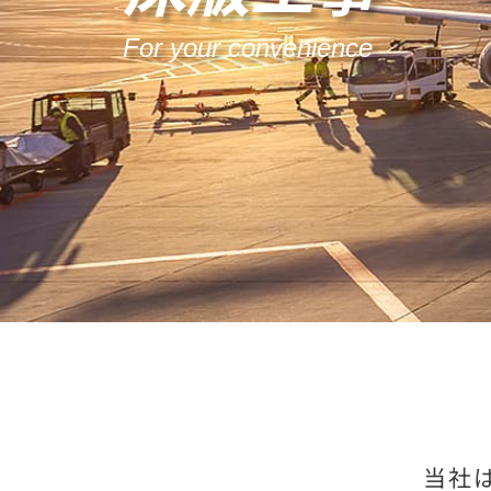
For your convenience
当社