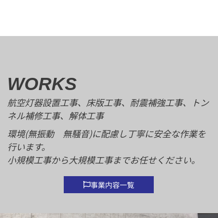
WORKS
航空灯器設置工事、床版工事、耐震補強工事、トン
ネル補修工事、解体工事
環境(無振動 無騒音)に配慮し丁寧に安全な作業を
行います。
小規模工事から大規模工事までお任せください。
事業内容一覧