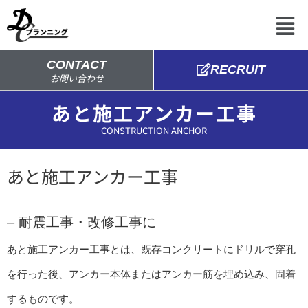
内
メ
容
ニ
を
ュ
ス
ー
キ
CONTACT
RECRUIT
お問い合わせ
ッ
プ
あと施工アンカー工事
CONSTRUCTION ANCHOR
あと施工アンカー工事
– 耐震工事・改修工事に
あと施工アンカー工事とは、既存コンクリートにドリルで穿孔
を行った後、アンカー本体またはアンカー筋を埋め込み、固着
するものです。